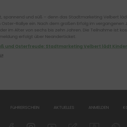
nt, spannend und süß – denn das Stadtmarketing Velbert läd
n Oster-Rallye ein. Nach dem großen Erfolg im vergangenen J
Kinder im Alter von sechs bis zehn Jahren. Die Teilnahme ist ko
meldung erfolgt über Neanderticket.
ß und Osterfreude: Stadtmarketing Velbert lädt Kinder
i!
FüHRERSCHEIN
AKTUELLES
ANMELDEN
K