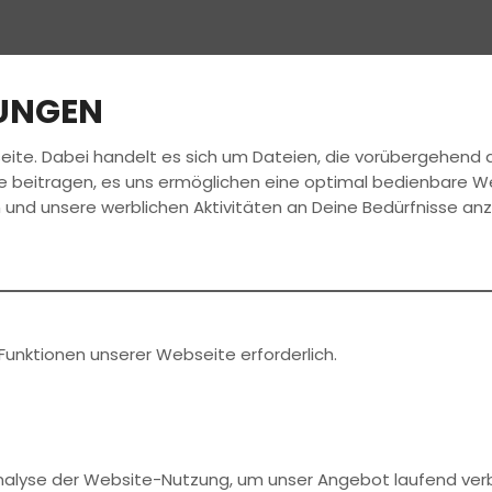
LUNGEN
eite. Dabei handelt es sich um Dateien, die vorübergehen
FAHRSCHULE
FÜHRERSCHEIN
e beitragen, es uns ermöglichen eine optimal bedienbare W
 und unsere werblichen Aktivitäten an Deine Bedürfnisse an
en News
rekt bei
Funktionen unserer Webseite erforderlich.
Analyse der Website-Nutzung, um unser Angebot laufend ver