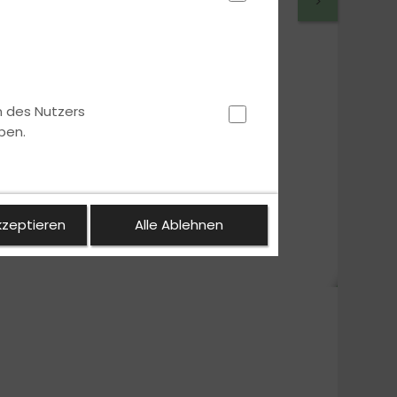
>
n des Nutzers
ben.
kzeptieren
Alle Ablehnen