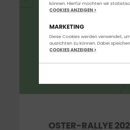
Fahrschule.
<
können. Hierfür möchten wir statist
COOKIES ANZEIGEN >
MARKETING
Jetzt Kontakt aufnehmen
Diese Cookies werden verwendet, um u
ausrichten zu können. Dabei speicher
COOKIES ANZEIGEN >
OSTER-RALLYE 202