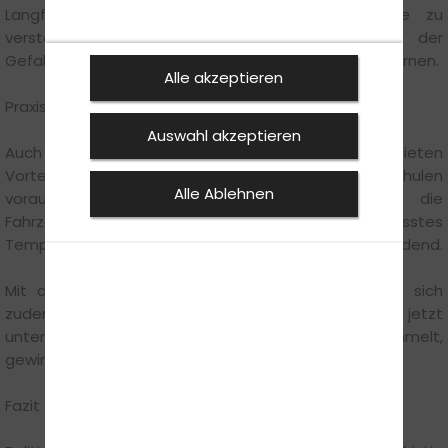
Langfristig zahlt es sich aus, Zusammenhänge zu
verstehen – etwa bei Vorfahrtsregeln oder der
Gefahrenlehre – statt Antworten nur auswendig zu lernen.
Alle akzeptieren
Praxis-Tipps für die Saison
Auswahl akzeptieren
Auch Fahrstunden im späten Winter/Frühling bieten
Vorteile. Unterschiedliche Witterungsbedingungen schulen
Alle Ablehnen
vorausschauendes Fahren und stärken die
Fahrzeugkontrolle. Sanfte Lenkbewegungen, angepasstes
Tempo und eine gute Blickführung sind jetzt entscheidend.
Mit der bevorstehenden Zeitumstellung verändern sich
zudem die Lichtverhältnisse am Morgen. Wer bereits jetzt
unter verschiedenen Bedingungen Erfahrungen sammelt,
gewinnt zusätzliche Sicherheit im Straßenverkehr.
Fazit