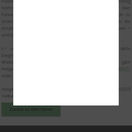
Politische Diskussionen über Reformen ändern kurzfristig
nichts an den bestehenden Abläufen. Wer den
Führerschein erwerben möchte, profitiert davon, früh zu
starten und die Ausbildung konsequent anzugehen. Ein
strukturierter Beginn im März schafft klare Perspektiven –
und bringt die eigene Mobilität in greifbare Nähe.
👉 Jetzt anmelden und den Weg zur Fahrerlaubnis aktiv
beginnen.
Weitere Informationen und persönliche Beratung gibt
Holger Hentschke gerne telefonisch unter
+4917634586017
oder direkt vor Ort in der Fahrschule:
Holgers Fahrschule GbR, Elberfelder Straße 47, 42553
Velbert
Zurück zu den News