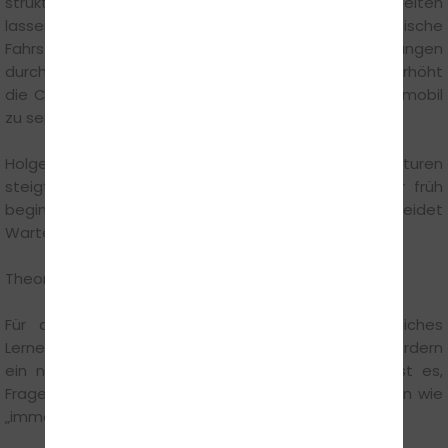
strukturierten Einstieg in die Ausbildung. Theorieeinheiten
lassen sich konzentriert vorbereiten, während praktische
Fahrstunden unter zunehmend besseren Bedingungen
durchgeführt werden können. Ein frühzeitiger Start erhöht
die Chance, rechtzeitig zum Frühling oder Sommer mobil
zu sein.
Holger Hentschke rät: „Mit steigenden Temperaturen
steigt erfahrungsgemäß auch die Nachfrage. Wer früh
beginnt, schafft Planungssicherheit und vermeidet
Wartezeiten.“
Theorie-Tipps für März bis Mitte April
Für die Theorieprüfung empfiehlt sich kontinuierliches
Lernen. Kurze tägliche Einheiten von 20–30 Minuten fördern
ein nachhaltiges Verständnis. Besonders wichtig ist es,
Fragen aufmerksam zu lesen und auf Formulierungen wie
„immer“, „muss“ oder „darf nicht“ zu achten.