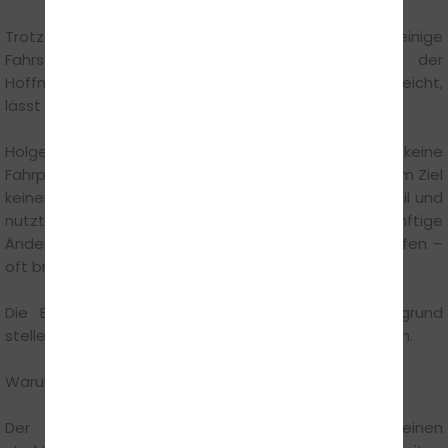
Trotz der öffentlichen Diskussion überlegen einige
Fahrschüler, ihre Anmeldung hinauszuzögern, in der
Hoffnung auf Erleichterungen. Doch Zeit, die verstreicht,
lässt sich nicht zurückholen.
Holger Hentschke sagt: „Wer wartet, sammelt keine
Fahrpraxis, legt keine Prüfungen ab und kommt seinem Ziel
keinen Schritt näher. Wer jetzt startet, ist früher mobil und
nutzt die kommenden Wochen sinnvoll. Ob zukünftige
Änderungen tatsächlich Vorteile bringen, ist völlig offen –
oft bringen sie zusätzliche Anforderungen mit sich.“
Die Empfehlung: Eigenes Handeln in den Vordergrund
stellen, anstatt auf politische Entwicklungen zu setzen.
Warum jetzt der ideale Zeitpunkt ist
Der März bietet ideale Bedingungen für einen