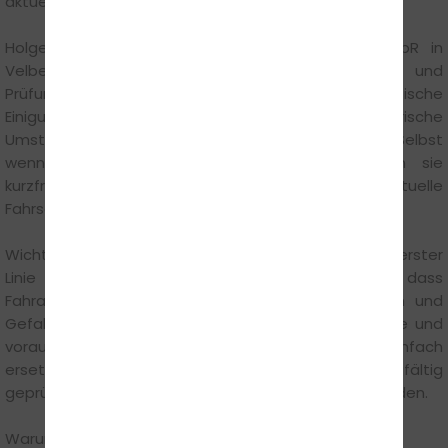
aktuellen Form eher theoretisch als praxisnah.
Holger Hentschke von der Holgers Fahrschule GbR in
Velbert erklärt: „Reformen im Ausbildungs- und
Prüfungswesen sind komplex. Sie benötigen politische
Einigung, gesetzliche Anpassungen, organisatorische
Umstellungen und oft lange Übergangsfristen. Selbst
wenn Änderungen beschlossen würden, hätten sie
kurzfristig kaum praktische Auswirkungen auf aktuelle
Fahrschüler.“
Wichtig bleibt: Die Führerscheinausbildung dient in erster
Linie der Verkehrssicherheit. Sie soll sicherstellen, dass
Fahranfänger Fahrzeuge verantwortungsvoll führen und
Gefahren frühzeitig erkennen können. Praxis, Routine und
vorausschauendes Fahren lassen sich nicht einfach
ersetzen. Reformvorschläge müssen daher sorgfältig
geprüft werden, um diese Standards nicht zu gefährden.
Warum Warten keine gute Strategie ist