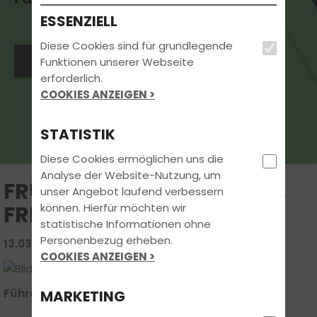
ESSENZIELL
Diese Cookies sind für grundlegende
Jetzt Kontakt aufnehmen
Funktionen unserer Webseite
erforderlich.
COOKIES ANZEIGEN >
STATISTIK
Diese Cookies ermöglichen uns die
Analyse der Website-Nutzung, um
FRÜHLING, FÜHRERSCHEIN,
unser Angebot laufend verbessern
können. Hierfür möchten wir
FREIHEIT
statistische Informationen ohne
Personenbezug erheben.
13.03.2026 | FAHRSCHUL-WISSEN
COOKIES ANZEIGEN >
Führerschein im Blick: Theorie, Praxis & Reform
MARKETING