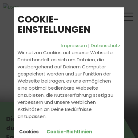
COOKIE-
EINSTELLUNGEN
Impressum
|
Datenschutz
Wir nutzen Cookies auf unserer Webseite.
Dabei handelt es sich um Dateien, die
vorübergehend auf Deinem Computer
gespeichert werden und zur Funktion der
Webseite beitragen, es uns ermöglichen
eine optimal bedienbare Webseite
anzubieten, die Nutzererfahrung stetig zu
verbessern und unsere werblichen
Aktivitäten an Deine Bedürfnisse
anzupassen.
Die aktuellsten News erhältst
du direkt bei uns in der
Cookies
Cookie-Richtlinien
Fahrschule.